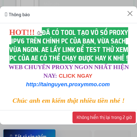
Miễn phí
Thông báo
ĐÃ CÓ TOOL TẠO VÔ SỐ PROXY
Lấy mã 2FA
HOT!!!
🥳
IPV6 TRÊN CHÍNH PC CỦA BẠN, VỪA SẠCH
Miễn phí
VỪA NGON. AE LẤY LINK ĐỂ TEST THỬ XEM
PC CỦA AE CÓ THỂ CHẠY ĐƯỢC HAY K NHÉ !
Icon Facebook
WEB CHUYÊN PROXY NGON NHẤT HIỆN
Miễn phí
NAY:
CLICK NGAY
http://tainguyen.proxymmo.com
Chúc anh em kiếm thật nhiều tiền nhé !
Random Face
Miễn phí
Không hiển thị lại trong 2 giờ
Tất cả sản phẩm