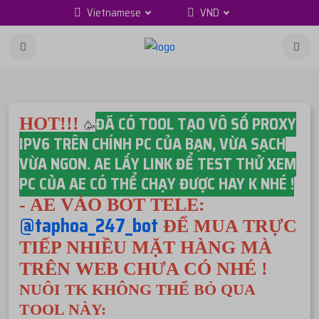
Vietnamese
VND
ĐÃ CÓ TOOL TẠO VÔ SỐ PROXY
HOT!!!
🥳
IPV6 TRÊN CHÍNH PC CỦA BẠN, VỪA SẠCH
VỪA NGON. AE LẤY LINK ĐỂ TEST THỬ XEM
PC CỦA AE CÓ THỂ CHẠY ĐƯỢC HAY K NHÉ !
- AE VÀO BOT TELE:
@taphoa_247_bot
ĐỂ MUA TRỰC
TIẾP NHIỀU MẶT HÀNG MÀ
TRÊN WEB CHƯA CÓ NHÉ !
NUÔI TK KHÔNG THỂ BỎ QUA
TOOL NÀY: