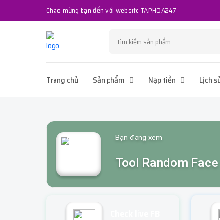
Chào mừng bạn đến với website TAPHOA247
Trang chủ
Sản phẩm
Nạp tiền
Lịch s
Bạn đang xem
Tool Random Face
Check live FB