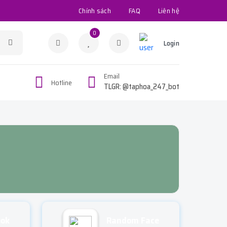
Chính sách
FAQ
Liên hệ
0
Login
Email
Hotline
TLGR: @taphoa_247_bot
ook
Random Face