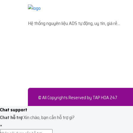
Hệ thống nguyên liệu ADS tự động, uy tín, giá rẻ...
© All Copyrights Reserved by
TAP HOA 247
Chat support
Chat hỗ trợ
Xin chào, bạn cần hỗ trợ gì?
×