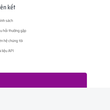
iên kết
ính sách
u hỏi thường gặp
ên hệ chúng tôi
i liệu API