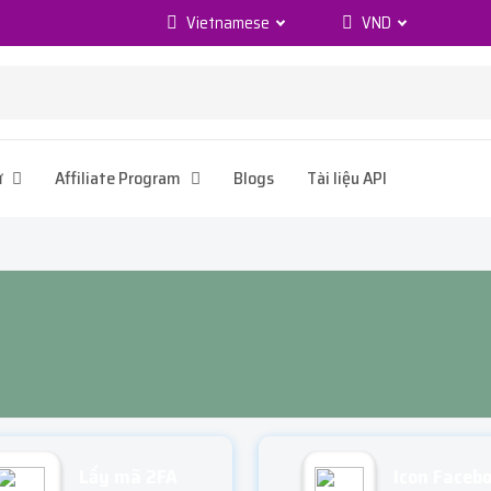
Vietnamese
VND
ử
Affiliate Program
Blogs
Tài liệu API
Lấy mã 2FA
Icon Faceb