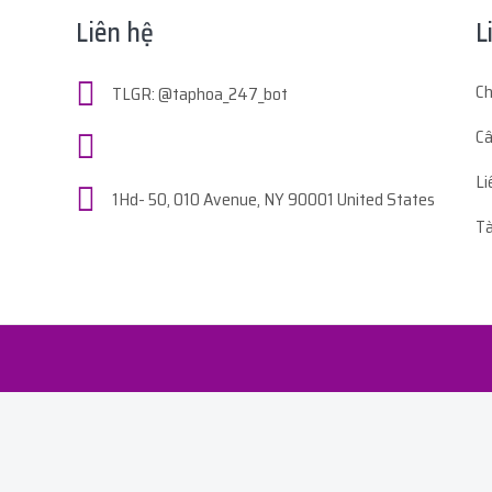
Liên hệ
L
Ch
TLGR: @taphoa_247_bot
Câ
Li
1Hd- 50, 010 Avenue, NY 90001 United States
Tà