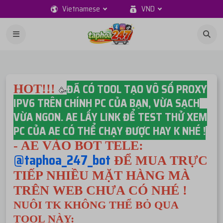
Vietnamese
VND
ĐÃ CÓ TOOL TẠO VÔ SỐ PROXY
HOT!!!
🥳
IPV6 TRÊN CHÍNH PC CỦA BẠN, VỪA SẠCH
VỪA NGON. AE LẤY LINK ĐỂ TEST THỬ XEM
PC CỦA AE CÓ THỂ CHẠY ĐƯỢC HAY K NHÉ !
- AE VÀO BOT TELE:
@taphoa_247_bot
ĐỂ MUA TRỰC
TIẾP NHIỀU MẶT HÀNG MÀ
TRÊN WEB CHƯA CÓ NHÉ !
NUÔI TK KHÔNG THỂ BỎ QUA
TOOL NÀY: