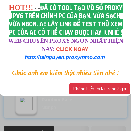
Miễn phí
ĐÃ CÓ TOOL TẠO VÔ SỐ PROXY
HOT!!!
🥳
IPV6 TRÊN CHÍNH PC CỦA BẠN, VỪA SẠCH
VỪA NGON. AE LẤY LINK ĐỂ TEST THỬ XEM
PC CỦA AE CÓ THỂ CHẠY ĐƯỢC HAY K NHÉ !
Lấy mã 2FA
Miễn phí
WEB CHUYÊN PROXY NGON NHẤT HIỆN
NAY:
CLICK NGAY
http://tainguyen.proxymmo.com
Icon Facebook
Chúc anh em kiếm thật nhiều tiền nhé !
Miễn phí
Không hiển thị lại trong 2 giờ
Random Face
Miễn phí