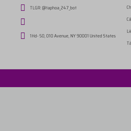
ới giá
7.761đ
Ch
TLGR: @taphoa_247_bot
8 tiếng trước
...025
thực hiện nạp
14.000đ
14.000đ
Câ
 giá
414đ
16 tiếng trước
Li
1Hd- 50, 010 Avenue, NY 90001 United States
...025
thực hiện nạp
11.000đ
Tà
giá
143đ
16 tiếng trước
...025
thực hiện nạp
10.000đ
ới giá
3.881đ
17 tiếng trước
...025
thực hiện nạp
10.000đ
.
với giá
24.000đ
17 tiếng trước
...025
thực hiện nạp
10.000đ
ới giá
575đ
18 tiếng trước
...025
thực hiện nạp
10.000đ
 giá
16.200đ
19 tiếng trước