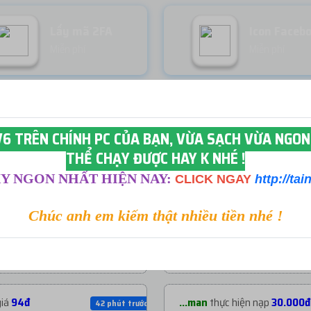
Lấy mã 2FA
Icon Faceb
Miễn phí
Miễn phí
6 TRÊN CHÍNH PC CỦA BẠN, VỪA SẠCH VỪA NGON.
THỂ CHẠY ĐƯỢC HAY K NHÉ !
Y NGON NHẤT HIỆN NAY:
CLICK NGAY
http://t
NẠP TIỀN GẦN ĐÂY
Chúc anh em kiếm thật nhiều tiền nhé !
ới giá
3.195đ
...ong
thực hiện nạp
10.000đ
38 phút trước
giá
94đ
...man
thực hiện nạp
30.000đ
42 phút trước