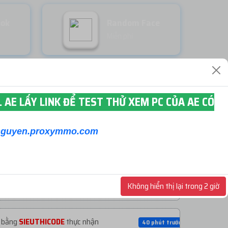
ook
Random Face
Miễn phí
 AE LẤY LINK ĐỂ TEST THỬ XEM PC CỦA AE CÓ
ainguyen.proxymmo.com
Không hiển thị lại trong 2 giờ
bằng
SIEUTHICODE
thực nhận
10.000đ
26 phút trước
bằng
SIEUTHICODE
thực nhận
40 phút trước