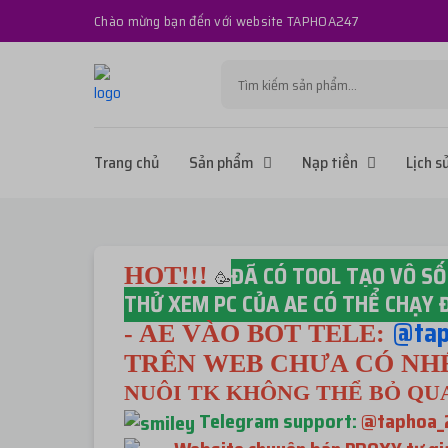
Chào mừng bạn đến với website TAPHOA247
Trang chủ
Sản phẩm
Nạp tiền
Lịch s
ĐÃ CÓ TOOL TẠO VÔ SỐ
HOT!!!
🥳
THỬ XEM PC CỦA AE CÓ THỂ CHẠY Đ
@tap
- AE VÀO BOT TELE:
TRÊN WEB CHƯA CÓ NHÉ
NUÔI TK KHÔNG THỂ BỎ QU
Telegram support:
@taphoa_