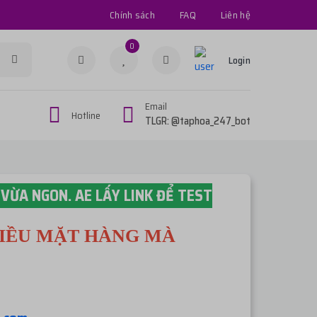
Chính sách
FAQ
Liên hệ
0
Login
Email
Hotline
TLGR: @taphoa_247_bot
VỪA NGON. AE LẤY LINK ĐỂ TEST
HIỀU MẶT HÀNG MÀ