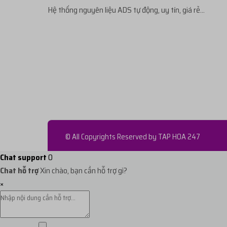
Hệ thống nguyên liệu ADS tự động, uy tín, giá rẻ...
...199
mua
10
Gmail Domain Cho Thuê -24h tên...
v
...241
mua
1
Gmail Domain Cho Thuê 8 -12h✔️...
với
...241
mua
1
Gmail Domain Cho Thuê live 2h-...
với 
...0em
mua
5
Gmail Domain Cho Thuê -24h tên...
v
© All Copyrights Reserved by
TAP HOA 247
...639
mua
1
ÁC CỔ VN 2024 NHÀ TRỒNG HÀNG N..
Chat support
0
Chat hỗ trợ
Xin chào, bạn cần hỗ trợ gì?
×
...241
mua
1
Gmail Domain Cho Thuê 24h-48h ...
v
...113
mua
1
GG domain (không phải @gmail.c...
với