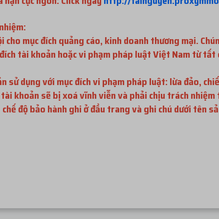
 hạn cực ngon: Click ngay
http://tainguyen.proxymm
 nhiệm:
ội cho mục đích quảng cáo, kinh doanh thương mại. Chún
c đích tài khoản hoặc vi phạm pháp luật Việt Nam từ tấ
 sử dụng với mục đích vi phạm pháp luật: lừa đảo, chi
ài khoản sẽ bị xoá vĩnh viễn và phải chịu trách nhiệm 
chế độ bảo hành ghi ở đầu trang và ghi chú dưới tên sả