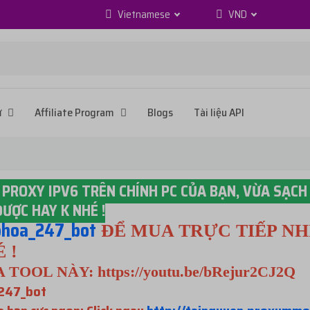
Vietnamese
VND
ử
Affiliate Program
Blogs
Tài liệu API
 PROXY IPV6 TRÊN CHÍNH PC CỦA BẠN, VỪA SẠCH 
ƯỢC HAY K NHÉ !
hoa_247_bot
ĐỂ MUA TRỰC TIẾP N
 !
A TOOL NÀY:
https://youtu.be/bRejur2CJ2Q
247_bot