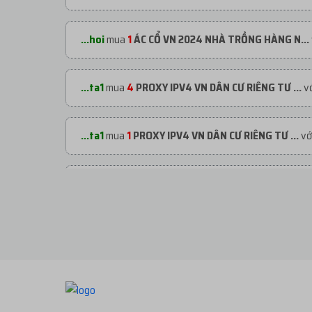
...hoi
mua
1
ÁC CỔ VN 2024 NHÀ TRỒNG HÀNG N...
...ta1
mua
4
PROXY IPV4 VN DÂN CƯ RIÊNG TƯ ...
vớ
...ta1
mua
1
PROXY IPV4 VN DÂN CƯ RIÊNG TƯ ...
vớ
...man
mua
10
Gmail Domain Cho Thuê -24h tên...
...995
mua
1
GMAIL DOMAIN 1 NGÀY TÊN VIỆT...
với
...995
mua
1
GMAIL DOMAIN 1 NGÀY TÊN VIỆT...
với